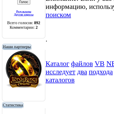
информацию, использ
Результаты
поиском
Другие опросы
Всего голосов:
892
Комментарии:
2
.
Наши партнеры
Каталог
файлов
VB
N
исследует
два
подхода
каталогов
Статистика