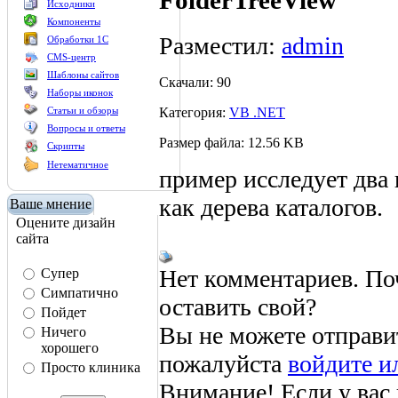
FolderTreeView
Исходники
Компоненты
Разместил:
admin
Обработки 1С
CMS-центр
Шаблоны сайтов
Скачали: 90
Наборы иконок
Категория:
VB .NET
Статьи и обзоры
Вопросы и ответы
Размер файла: 12.56 KB
Скрипты
Нетематичное
пример исследует два
как дерева каталогов.
Ваше мнение
Оцените дизайн
сайта
Нет комментариев. По
Супер
Симпатично
оставить свой?
Пойдет
Вы не можете отправи
Ничего
хорошего
пожалуйста
войдите и
Просто клиника
Внимание! Если у вас