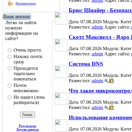
Разместил:
admin
Адрес сайта:
Нетематичное
Брюс Шнайер - Безопас
Ваше мнение
Дата: 07.08.2026
Модуль:
Кате
Легко ли найти
Разместил:
admin
Адрес сайта:
нужную
информацию на
Скотт Максвелл - Ядро 
сайте?
Дата: 07.08.2026
Модуль:
Кате
Очень просто
Разместил:
admin
Адрес сайта:
Нахожу почти
сразу
Система DNS
Приходится
тщательно
Дата: 07.08.2026
Модуль:
Кате
покопаться
Разместил:
admin
Почти
Что такое микроконтрол
невозможно
Не нашел (лень
Дата: 07.08.2026
Модуль:
Кате
разбираться)
Разместил:
admin
Использование компоне
Результаты
Дата: 07.08.2026
Модуль:
Кате
Другие опросы