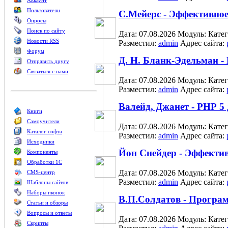
Аккаунт
Пользователи
С.Мейерс - Эффективно
Опросы
Поиск по сайту
Дата: 07.08.2026
Модуль:
Кате
Новости RSS
Разместил:
admin
Адрес сайта:
Форум
Д. Н. Бланк-Эдельман -
Отправить другу
Связаться с нами
Дата: 07.08.2026
Модуль:
Кате
Разместил:
admin
Адрес сайта:
Валейд, Джанет - РНР 5
Книги
Самоучители
Дата: 07.08.2026
Модуль:
Кате
Каталог софта
Разместил:
admin
Адрес сайта:
Исходники
Йон Снейдер - Эффекти
Компоненты
Обработки 1С
Дата: 07.08.2026
Модуль:
Кате
CMS-центр
Разместил:
admin
Адрес сайта:
Шаблоны сайтов
Наборы иконок
В.П.Солдатов - Програ
Статьи и обзоры
Вопросы и ответы
Дата: 07.08.2026
Модуль:
Кате
Скрипты