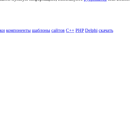
ики
компоненты
шаблоны
сайтов
C++
PHP
Delphi
скачать