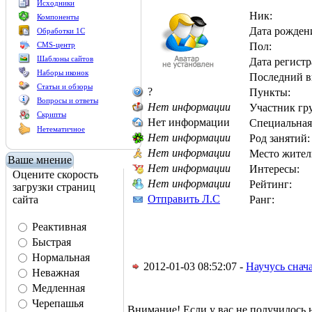
Исходники
Ник:
Компоненты
Дата рожден
Обработки 1С
CMS-центр
Пол:
Шаблоны сайтов
Дата регистр
Наборы иконок
Последний в
Статьи и обзоры
?
Пункты:
Вопросы и ответы
Нет информации
Участник гр
Скрипты
Нет информации
Специальная
Нетематичное
Нет информации
Род занятий:
Нет информации
Место жител
Ваше мнение
Нет информации
Интересы:
Оцените скорость
Нет информации
Рейтинг:
загрузки страниц
Отправить Л.С
сайта
Ранг:
Реактивная
Быстрая
Нормальная
2012-01-03 08:52:07 -
Научусь снача
Неважная
Медленная
Черепашья
Внимание! Если у вас не получилос