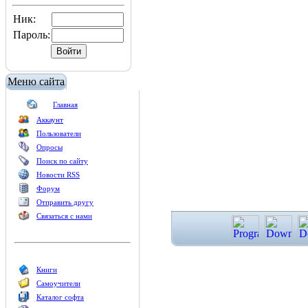
Ник:
Пароль:
Меню сайта
Главная
Аккаунт
Пользователи
Опросы
Поиск по сайту
Новости RSS
Форум
Отправить другу
Связаться с нами
Книги
Самоучители
Каталог софта