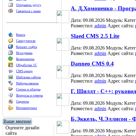
Отправить другу
А. Д.Хомоненко - Прог
Связаться с нами
Дата: 09.08.2026
Модуль:
Кате
Разместил:
admin
Адрес сайта:
Книги
Slaed CMS 2.5 Lite
Самоучители
Каталог софта
Дата: 09.08.2026
Модуль:
Кате
Разместил:
admin
Адрес сайта:
Исходники
Компоненты
Danneo CMS 0.4
Обработки 1С
CMS-центр
Дата: 09.08.2026
Модуль:
Кате
Шаблоны сайтов
Разместил:
admin
Адрес сайта:
Наборы иконок
Статьи и обзоры
Г. Шилдт - C++: руково
Вопросы и ответы
Скрипты
Дата: 09.08.2026
Модуль:
Кате
Нетематичное
Разместил:
admin
Адрес сайта:
Б.Эккель, Ч.Эллисон -
Ваше мнение
Оцените дизайн
Дата: 09.08.2026
Модуль:
Кате
сайта