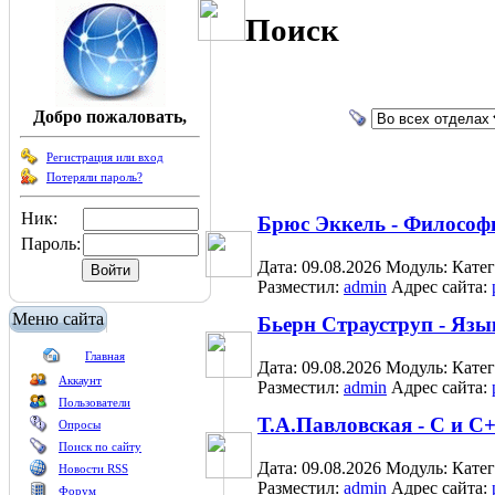
Поиск
Добро пожаловать,
Регистрация или вход
Потеряли пароль?
Ник:
Брюс Эккель - Философ
Пароль:
Дата: 09.08.2026
Модуль:
Кате
Разместил:
admin
Адрес сайта:
Меню сайта
Бьерн Страуструп - Яз
Главная
Дата: 09.08.2026
Модуль:
Кате
Аккаунт
Разместил:
admin
Адрес сайта:
Пользователи
Т.А.Павловская - С и 
Опросы
Поиск по сайту
Дата: 09.08.2026
Модуль:
Кате
Новости RSS
Разместил:
admin
Адрес сайта:
Форум