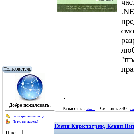
час
.NE
пре
смо
раз
люб
"пр
пра
Пользователь
Добро пожаловать,
Разместил:
| | Скачали: 330 |
admin
См
Регистрация или вход
Потеряли пароль?
Гленн Киркпатрик, Кевин Пит
Ник: