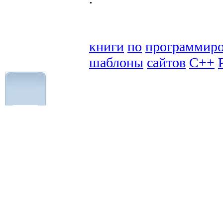
книги
по
программир
шаблоны
сайтов
C++