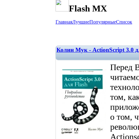
Flash MX
Главная
Лучшие
Популярные
Список
Колин Мук - ActionScript 3.0 
Перед В
читаемо
техноло
том, ка
приложе
о том, 
революц
Actionsc