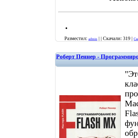
Разместил:
| | Скачали: 319 |
admin
См
Роберт Пеннер - Программиро
"Эт
кла
про
Mac
Fla
фун
обр