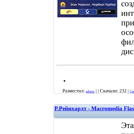
соз
инт
при
осо
фил
дис
Разместил:
| | Скачали: 232 |
admin
См
Р.Рейнхардт - Macromedia Fla
Эта