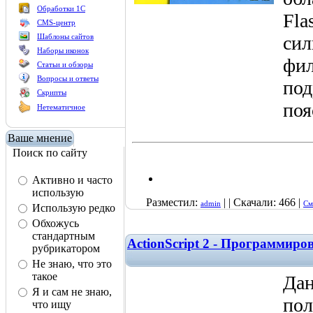
Обработки 1С
Fla
CMS-центр
Шаблоны сайтов
сил
Наборы иконок
фил
Статьи и обзоры
Вопросы и ответы
под
Скрипты
поя
Нетематичное
Ваше мнение
Поиск по сайту
Активно и часто
использую
Разместил:
| | Скачали: 466 |
admin
См
Использую редко
Обхожусь
стандартным
ActionScript 2 - Программиро
рубрикатором
Не знаю, что это
такое
Дан
Я и сам не знаю,
пол
что ищу