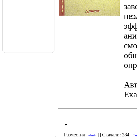
зав
неэ
эфф
ани
смо
обш
опр
Авт
Ека
Разместил:
| | Скачали: 284 |
admin
См