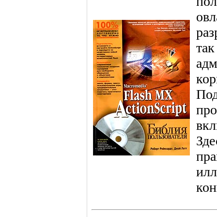
пол
овл
раз
так
адм
кор
Под
про
вкл
Зде
пра
илл
кон