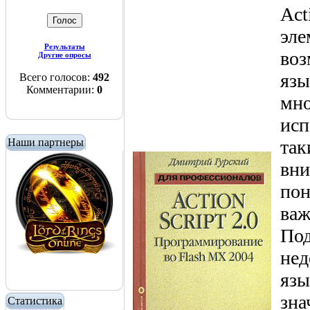
Act
эле
Результаты
воз
Другие опросы
язы
Всего голосов:
492
Комментарии:
0
мно
исп
Наши партнеры
так
вни
пон
важ
Под
нед
язы
зна
Статистика