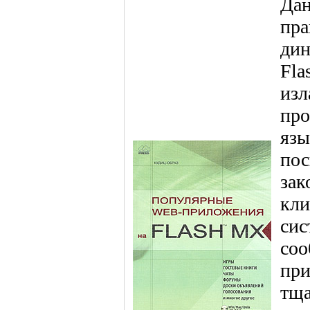
Дан
пра
дин
Fla
изл
про
язы
пос
зак
кли
сис
соо
при
тща