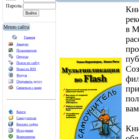
Пароль:
Кни
рек
Меню сайта
в M
рас
Главная
Аккаунт
про
Пользователи
пуб
Опросы
Поиск по сайту
Соз
Новости RSS
Форум
фил
Отправить другу
при
Связаться с нами
пол
вам
Книги
Самоучители
Каталог софта
Кни
Исходники
обл
Компоненты