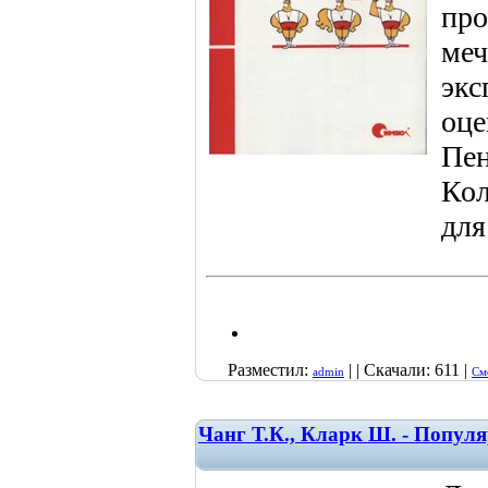
про
меч
экс
оце
Пен
Кол
для
Разместил:
| | Скачали: 611 |
admin
См
Чанг Т.К., Кларк Ш. - Попул