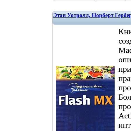
Этан Уотролл, Норберт Гербе
Кни
соз
Mac
опи
при
пра
про
Бол
про
Act
инт