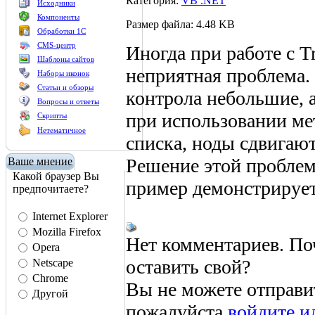
Категория:
VB .NET
Исходники
Компоненты
Размер файла: 4.48 KB
Обработки 1С
CMS-центр
Иногда при работе с T
Шаблоны сайтов
неприятная проблема. 
Наборы иконок
Статьи и обзоры
контрола небольшие, а
Вопросы и ответы
при использовании ме
Скрипты
Нетематичное
списка, ноды сдвигают
Решение этой проблемы
Ваше мнение
Какой браузер Вы
пример демонстрирует
предпочитаете?
Internet Explorer
Mozilla Firefox
Нет комментариев. По
Opera
оставить свой?
Netscape
Chrome
Вы не можете отправи
Другой
пожалуйста
войдите и