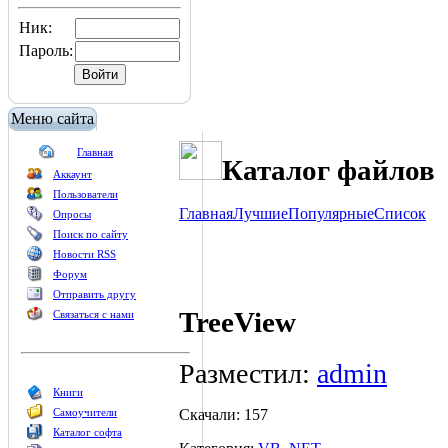
Ник:
Пароль:
Меню сайта
Главная
Каталог файлов
Аккаунт
Пользователи
Главная
Лучшие
Популярные
Список
Опросы
Поиск по сайту
Новости RSS
Форум
Отправить другу
TreeView
Связаться с нами
Разместил:
admin
Книги
Скачали: 157
Самоучители
Каталог софта