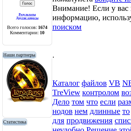
Внимание! Если у вас
Результаты
информацию, использ
Другие опросы
поиском
Всего голосов:
1674
Комментарии:
10
.
Наши партнеры
Каталог
файлов
VB
N
TreView
контролом
во
Дело
том
что
если
раз
нодов
нем
длинные
то
для
продвижения
спис
Статистика
неудобно
Решение
это