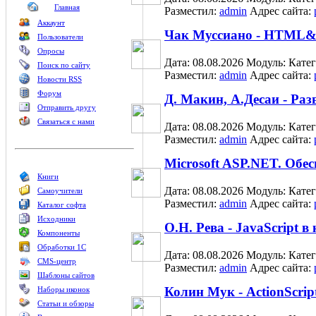
Главная
Разместил:
admin
Адрес сайта:
Аккаунт
Чак Муссиано - HTML&
Пользователи
Опросы
Дата: 08.08.2026
Модуль:
Кате
Поиск по сайту
Разместил:
admin
Адрес сайта:
Новости RSS
Форум
Д. Макин, А.Десаи - Ра
Отправить другу
Связаться с нами
Дата: 08.08.2026
Модуль:
Кате
Разместил:
admin
Адрес сайта:
Microsoft ASP.NET. Обес
Книги
Дата: 08.08.2026
Модуль:
Кате
Самоучители
Разместил:
admin
Адрес сайта:
Каталог софта
Исходники
О.Н. Рева - JavaScript в
Компоненты
Обработки 1С
Дата: 08.08.2026
Модуль:
Кате
CMS-центр
Разместил:
admin
Адрес сайта:
Шаблоны сайтов
Колин Мук - ActionScrip
Наборы иконок
Статьи и обзоры