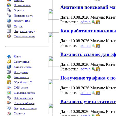
Аккаунт
Пользователи
Анатомия поисковой м
Опросы
Поиск по сайту
Дата: 10.08.2026
Модуль:
Кате
Новости RSS
Разместил:
admin
Форум
Как работают поисковые
Отправить другу
Связаться с нами
Дата: 10.08.2026
Модуль:
Кате
Разместил:
admin
Важность ссылок для эф
Книги
Самоучители
Дата: 10.08.2026
Модуль:
Кате
Каталог софта
Разместил:
admin
Исходники
Получение трафика с по
Компоненты
Обработки 1С
Дата: 10.08.2026
Модуль:
Кате
CMS-центр
Разместил:
admin
Шаблоны сайтов
Наборы иконок
Важность учета статист
Статьи и обзоры
Вопросы и ответы
Дата: 10.08.2026
Модуль:
Кате
Скрипты