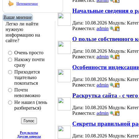
Разместил:
admin
Нетематичное
Начальные сведения о р
Ваше мнение
Дата: 10.08.2026
Модуль:
Кате
Легко ли найти
Разместил:
admin
нужную
информацию на
О пользе собственного к
сайте?
Дата: 10.08.2026
Модуль:
Кате
Очень просто
Разместил:
admin
Нахожу почти
сразу
Особенности индексации
Приходится
тщательно
Дата: 10.08.2026
Модуль:
Кате
покопаться
Разместил:
admin
Почти
Раскрутка сайта - с чег
невозможно
Не нашел (лень
Дата: 10.08.2026
Модуль:
Кате
разбираться)
Разместил:
admin
Секреты правильной ра
Результаты
Дата: 10.08.2026
Модуль:
Кате
Другие опросы