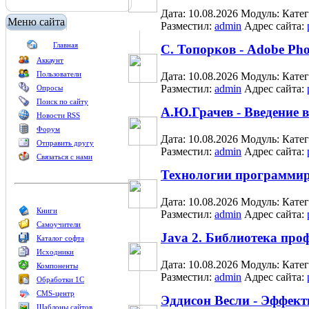
Дата: 10.08.2026
Модуль:
Кате
Меню сайта
Разместил:
admin
Адрес сайта:
Главная
С. Топорков - Adobe Ph
Аккаунт
Пользователи
Дата: 10.08.2026
Модуль:
Кате
Разместил:
admin
Адрес сайта:
Опросы
Поиск по сайту
А.Ю.Грачев - Введение 
Новости RSS
Форум
Дата: 10.08.2026
Модуль:
Кате
Отправить другу
Разместил:
admin
Адрес сайта:
Связаться с нами
Технологии программиро
Дата: 10.08.2026
Модуль:
Кате
Книги
Разместил:
admin
Адрес сайта:
Самоучители
Java 2. Библиотека про
Каталог софта
Исходники
Дата: 10.08.2026
Модуль:
Кате
Компоненты
Разместил:
admin
Адрес сайта:
Обработки 1С
CMS-центр
Эддисон Весли - Эффект
Шаблоны сайтов