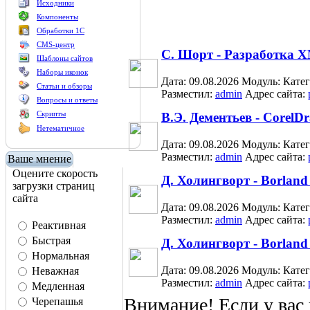
Исходники
Компоненты
Обработки 1С
CMS-центр
С. Шорт - Разработка X
Шаблоны сайтов
Наборы иконок
Дата: 09.08.2026
Модуль:
Кате
Статьи и обзоры
Разместил:
admin
Адрес сайта:
Вопросы и ответы
Скрипты
В.Э. Дементьев - CorelD
Нетематичное
Дата: 09.08.2026
Модуль:
Кате
Разместил:
admin
Адрес сайта:
Ваше мнение
Оцените скорость
Д. Холингворт - Borland
загрузки страниц
сайта
Дата: 09.08.2026
Модуль:
Кате
Разместил:
admin
Адрес сайта:
Реактивная
Быстрая
Д. Холингворт - Borland
Нормальная
Дата: 09.08.2026
Модуль:
Кате
Неважная
Разместил:
admin
Адрес сайта:
Медленная
Внимание! Если у вас
Черепашья