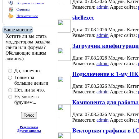
Дата: 07.08.2026
Модуль:
Кате
Вопросы и ответы
Разместил:
admin
Адрес сайта:
Скрипты
Нетематичное
shellexec
Ваше мнение
Дата: 07.08.2026
Модуль:
Кате
Разместил:
admin
Адрес сайта:
Хотите ли вы стать
модератором раздела
Загрузчик конфигураци
сайта или форума?
(Желающие пишем
Дата: 07.08.2026
Модуль:
Кате
админу.)
Разместил:
admin
Адрес сайта:
Да, конечно.
Подключение к 1-му ПК 
Только за
большие деньги.
Дата: 07.08.2026
Модуль:
Кате
Нет, ни за что.
Разместил:
admin
Адрес сайта:
Ну может в
Компонента для работы с
будущем...
Дата: 07.08.2026
Модуль:
Кате
Разместил:
admin
Адрес сайта:
Результаты
Векторная графика в 1
Другие опросы