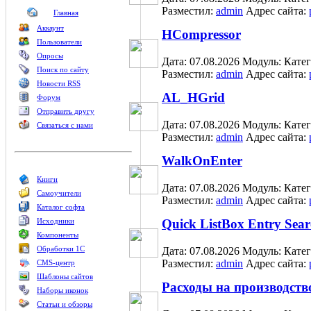
Разместил:
admin
Адрес сайта:
Главная
Аккаунт
HCompressor
Пользователи
Опросы
Дата: 07.08.2026
Модуль:
Кате
Поиск по сайту
Разместил:
admin
Адрес сайта:
Новости RSS
AL_HGrid
Форум
Отправить другу
Дата: 07.08.2026
Модуль:
Кате
Связаться с нами
Разместил:
admin
Адрес сайта:
WalkOnEnter
Книги
Дата: 07.08.2026
Модуль:
Кате
Самоучители
Разместил:
admin
Адрес сайта:
Каталог софта
Исходники
Quick ListBox Entry Sea
Компоненты
Обработки 1С
Дата: 07.08.2026
Модуль:
Кате
Разместил:
admin
Адрес сайта:
CMS-центр
Шаблоны сайтов
Расходы на производство 
Наборы иконок
Статьи и обзоры