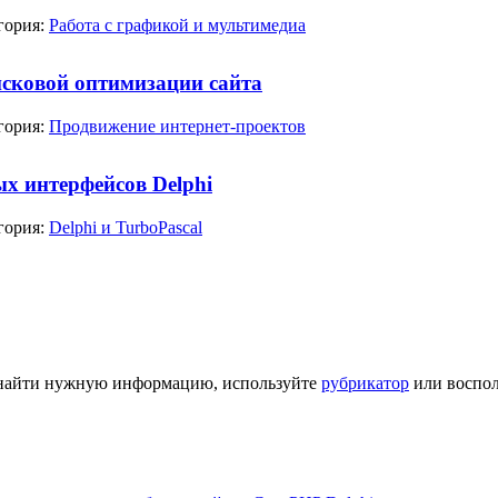
гория:
Работа с графикой и мультимедиа
сковой оптимизации сайта
гория:
Продвижение интернет-проектов
х интерфейсов Delphi
гория:
Delphi и TurboPascal
ь найти нужную информацию, используйте
рубрикатор
или воспол