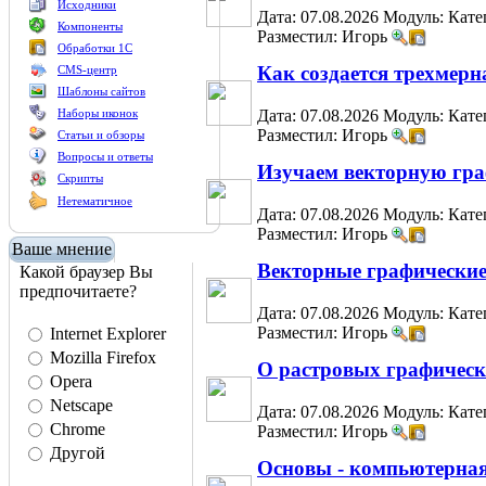
Исходники
Дата: 07.08.2026
Модуль:
Кате
Компоненты
Разместил: Игорь
Обработки 1С
Как создается трехмерн
CMS-центр
Шаблоны сайтов
Наборы иконок
Дата: 07.08.2026
Модуль:
Кате
Разместил: Игорь
Статьи и обзоры
Вопросы и ответы
Изучаем векторную графи
Скрипты
Нетематичное
Дата: 07.08.2026
Модуль:
Кате
Разместил: Игорь
Ваше мнение
Векторные графические
Какой браузер Вы
предпочитаете?
Дата: 07.08.2026
Модуль:
Кате
Разместил: Игорь
Internet Explorer
Mozilla Firefox
О растровых графическ
Opera
Netscape
Дата: 07.08.2026
Модуль:
Кате
Chrome
Разместил: Игорь
Другой
Основы - компьютерная