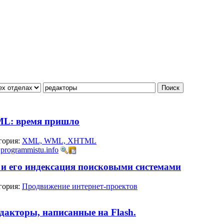
ML: время пришло
гория:
XML, WML, XHTML
:
programmistu.info
и его индексация поисковыми системами
гория:
Продвижение интернет-проектов
дакторы, написанные на Flash.