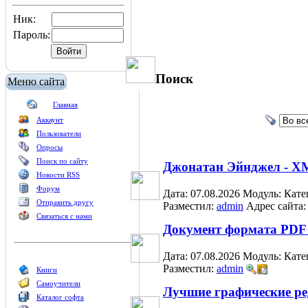
Ник:
Пароль:
Поиск
Меню сайта
Главная
Аккаунт
Пользователи
Опросы
Поиск по сайту
Джонатан Эйнджел - X
Новости RSS
Форум
Дата: 07.08.2026
Модуль:
Кате
Отправить другу
Разместил:
admin
Адрес сайта
Связаться с нами
Документ формата PDF 
Дата: 07.08.2026
Модуль:
Кате
Разместил:
admin
Книги
Самоучители
Лучшие графические ре
Каталог софта