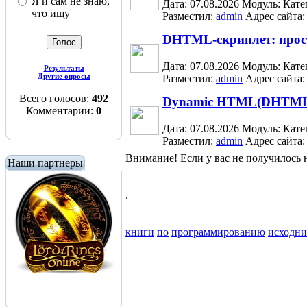
Я и сам не знаю,
Дата: 07.08.2026
Модуль:
Кате
что ищу
Разместил:
admin
Адрес сайта
DHTML-скриплет: прост
Дата: 07.08.2026
Модуль:
Кате
Результаты
Другие опросы
Разместил:
admin
Адрес сайта
Всего голосов:
492
Dynamic HTML(DHTM
Комментарии:
0
Дата: 07.08.2026
Модуль:
Кате
Разместил:
admin
Адрес сайта
Внимание! Если у вас не получилос
Наши партнеры
.
книги
по
программированию
исходн