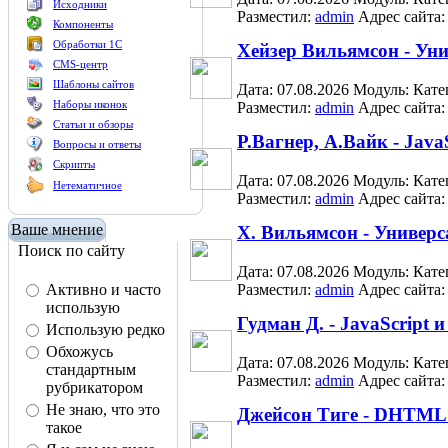
Исходники
Разместил:
admin
Адрес сайта
Компоненты
Обработки 1С
Хейзер Вильямсон - У
CMS-центр
Шаблоны сайтов
Дата: 07.08.2026
Модуль:
Кате
Наборы иконок
Разместил:
admin
Адрес сайта
Статьи и обзоры
Р.Вагнер, А.Вайк - Jav
Вопросы и ответы
Скрипты
Дата: 07.08.2026
Модуль:
Кате
Нетематичное
Разместил:
admin
Адрес сайта
Ваше мнение
Х. Вильямсон - Униве
Поиск по сайту
Дата: 07.08.2026
Модуль:
Кате
Активно и часто
Разместил:
admin
Адрес сайта
использую
Гудман Д. - JavaScript
Использую редко
Обхожусь
Дата: 07.08.2026
Модуль:
Кате
стандартным
Разместил:
admin
Адрес сайта
рубрикатором
Не знаю, что это
Джейсон Тиге - DHTML 
такое