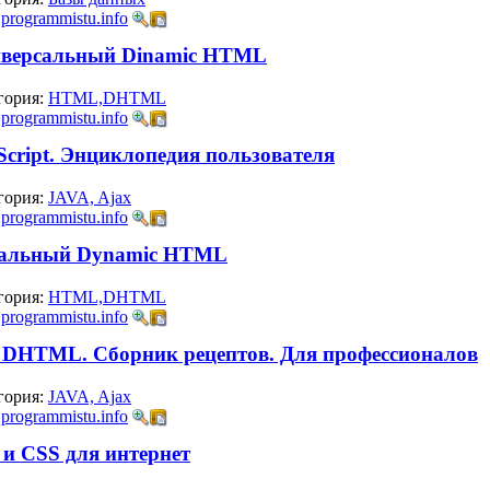
:
programmistu.info
ниверсальный Dinamic HTML
гория:
HTML,DHTML
:
programmistu.info
aScript. Энциклопедия пользователя
гория:
JAVA, Ajax
:
programmistu.info
рсальный Dynamic HTML
гория:
HTML,DHTML
:
programmistu.info
 и DHTML. Сборник рецептов. Для профессионалов
гория:
JAVA, Ajax
:
programmistu.info
и CSS для интернет