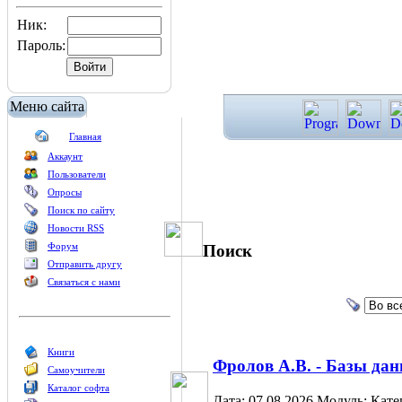
Ник:
Пароль:
Меню сайта
Главная
Аккаунт
Пользователи
Опросы
Поиск по сайту
Новости RSS
Форум
Поиск
Отправить другу
Связаться с нами
Книги
Фролов А.В. - Базы дан
Самоучители
Каталог софта
Дата: 07.08.2026
Модуль:
Кате