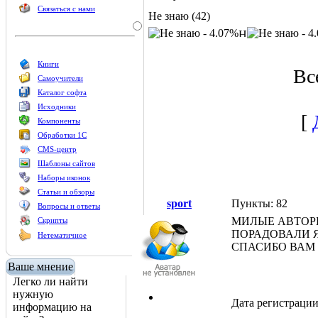
Связаться с нами
Не знаю (42)
Книги
Вс
Самоучители
Каталог софта
Исходники
[
Компоненты
Обработки 1С
CMS-центр
Шаблоны сайтов
Наборы иконок
Статьи и обзоры
sport
Пункты: 82
Вопросы и ответы
МИЛЫЕ АВТОРЫ
Скрипты
ПОРАДОВАЛИ 
Нетематичное
СПАСИБО ВАМ 
Ваше мнение
Легко ли найти
нужную
Дата регистрации
информацию на