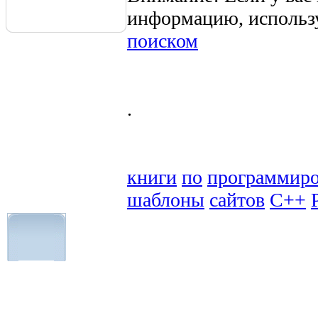
информацию, использ
поиском
.
книги
по
программир
шаблоны
сайтов
C++