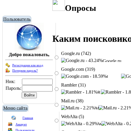
Опросы
Пользователь
Каким поисковико
Google.ru (742)
Добро пожаловать,
Регистрация или вход
Google.com (319)
Потеряли пароль?
Ник:
Rambler (31)
Пароль:
Mail.ru (38)
Меню сайта
WebAlta (5)
Главная
Аккаунт
Пользователи