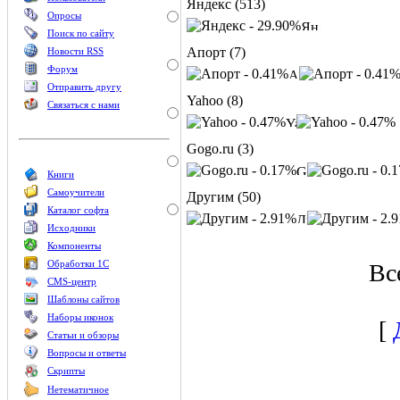
Яндекс (513)
Опросы
Поиск по сайту
Апорт (7)
Новости RSS
Форум
Отправить другу
Yahoo (8)
Связаться с нами
Gogo.ru (3)
Книги
Самоучители
Другим (50)
Каталог софта
Исходники
Компоненты
Обработки 1С
Вс
CMS-центр
Шаблоны сайтов
Наборы иконок
[
Статьи и обзоры
Вопросы и ответы
Скрипты
Нетематичное