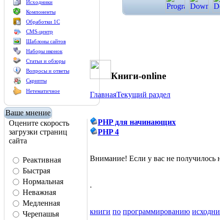
Исходники
Компоненты
Обработки 1С
CMS-центр
Шаблоны сайтов
Наборы иконок
Статьи и обзоры
Вопросы и ответы
Книги-online
Скрипты
Нетематичное
Главная
Текущий раздел
Ваше мнение
PHP для начинающих
Оцените скорость
загрузки страниц
PHP 4
сайта
Внимание! Если у вас не получилос
Реактивная
Быстрая
Нормальная
.
Неважная
Медленная
книги
по
программированию
исходн
Черепашья