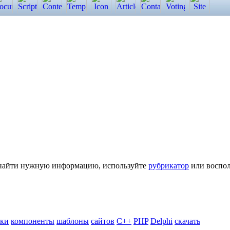
ь найти нужную информацию, используйте
рубрикатор
или воспол
ики
компоненты
шаблоны
сайтов
C++
PHP
Delphi
скачать