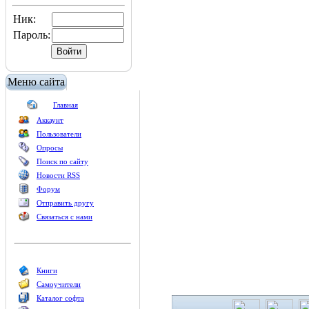
Ник:
Пароль:
Меню сайта
Главная
Аккаунт
Пользователи
Опросы
Поиск по сайту
Новости RSS
Форум
Отправить другу
Связаться с нами
Книги
Самоучители
Каталог софта