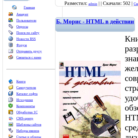
Разместил:
| | Скачали: 502 |
admin
См
Главная
Аккаунт
Б. Морис - HTML в действии
Пользователи
Опросы
Поиск по сайту
Кни
Новости RSS
Форум
раз
Отправить другу
зна
Связаться с нами
же
сов
Книги
стр
Самоучители
Каталог софта
удо
Исходники
обз
Компоненты
Обработки 1С
HTM
CMS-центр
Шаблоны сайтов
сре
Наборы иконок
диз
Статьи и обзоры