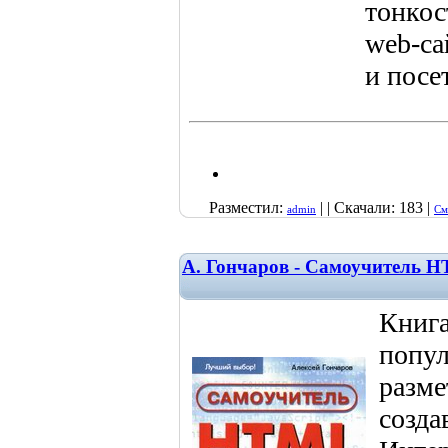
тонкос
web-са
и посе
Разместил:
| | Скачали: 183 |
admin
См
А. Гончаров - Самоучитель 
Книг
попул
разме
созда