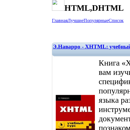
HTML,DHTML
Главная
Лучшие
Популярные
Список
Э.Наварро - XHTML: учебный
Книга «
вам изу
специфик
популярн
языка р
инструме
документ
познаком