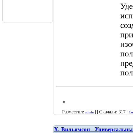
Уде
исп
соз
при
изо
пол
пре
пол
Разместил:
| | Скачали: 317 |
admin
См
Х. Вильямсон - Универсальн