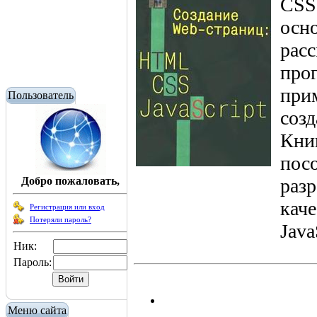
CSS,
осно
рас
про
при
Пользователь
соз
Кни
пос
Добро пожаловать,
разр
кач
Регистрация или вход
Потеряли пароль?
Java
Ник:
Пароль:
Меню сайта