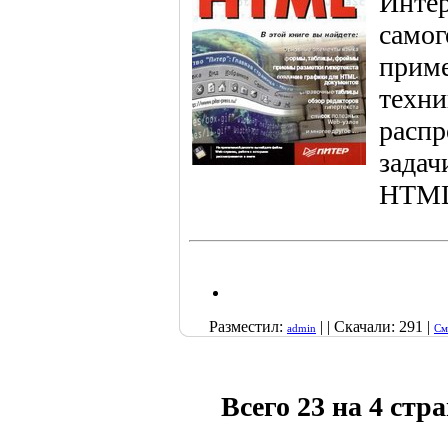
Интер
самог
приме
техни
распр
задач
HTML
Разместил:
| | Скачали: 291 |
admin
См
Всего 23 на 4 стр