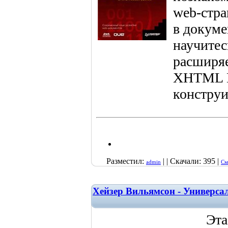
web-стра
в докуме
научитес
расширяе
XHTML B
конструи
Разместил:
| | Скачали: 395 |
admin
См
Хейзер Вильямсон - Универс
Эта