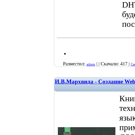
DHT
буд
пос
Разместил:
| | Скачали: 417 |
admin
См
И.В.Мархвида - Создание Web
Кни
тех
язы
при