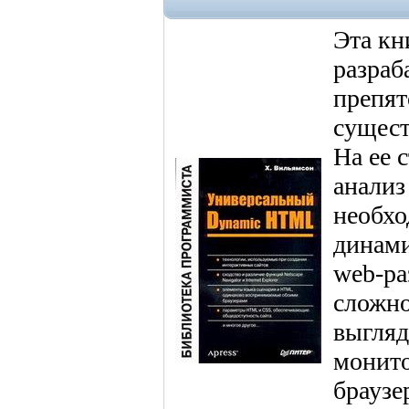
Эта кн
разраб
препят
сущест
На ее 
анализ
необхо
динами
web-ра
сложно
выгляд
монито
браузе