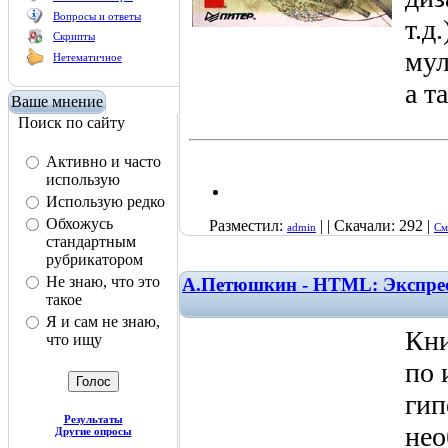
Вопросы и ответы
т.д
Скрипты
мул
Нетематичное
а т
Ваше мнение
Поиск по сайту
Активно и часто
использую
Использую редко
Обхожусь
Разместил:
| | Скачали: 292 |
admin
См
стандартным
рубрикатором
Не знаю, что это
А.Петюшкин - HTML: Экспрес
такое
Я и сам не знаю,
Кни
что ищу
по 
гип
Результаты
нео
Другие опросы