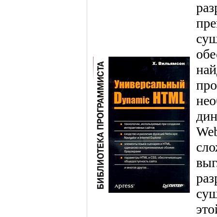
раз
пре
сущ
обе
най
про
нео
дин
Web
сло
выг
раз
сущ
это