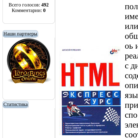
пол
Всего голосов:
492
Комментарии:
0
име
или
Наши партнеры
общ
оь 
реа
с д
сод
опи
язы
при
Статистика
спо
эле
соо