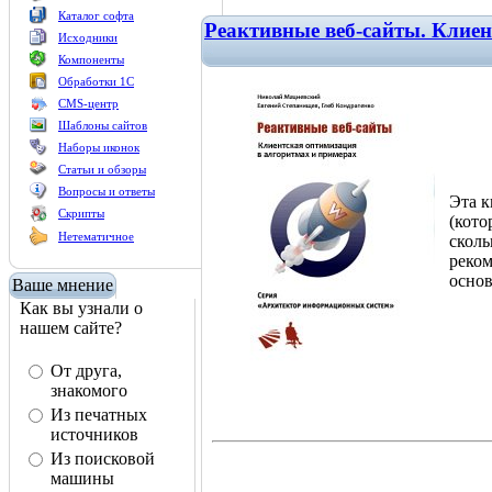
Каталог софта
Реактивные веб-сайты. Клиен
Исходники
Компоненты
Обработки 1С
CMS-центр
Шаблоны сайтов
Наборы иконок
Статьи и обзоры
Вопросы и ответы
Эта к
Скрипты
(кото
Нетематичное
сколь
реком
основ
Ваше мнение
Как вы узнали о
нашем сайте?
От друга,
знакомого
Из печатных
источников
Из поисковой
машины