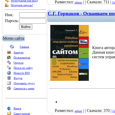
Регистрация или вход
Разместил:
| | Скачали: 711 |
admin
См
Потеряли пароль?
С.Г. Горнаков - Осваиваем п
Ник:
Пароль:
Меню сайта
Главная
Книга автор
Данная книг
Аккаунт
систем упра
Пользователи
Опросы
Поиск по сайту
Новости RSS
Форум
Отправить другу
Связаться с нами
Книги
Разместил:
| | Скачали: 370 |
admin
С
Самоучители