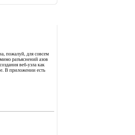
а, пожалуй, для совсем
омимо разъяснений азов
оздания веб-узла как
ее. В приложении есть