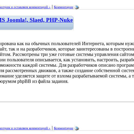
|
мотрим и оставляем комментарий »
Комментарии
S Joomla!, Slaed, PHP-Nuke
ирована как на обычных пользователей Интернета, которым нуж
сайт, так и на разработчиков, которые заинтересованы в построе
йтом. Рассмотрены три уже готовые системы управления сайтом 
ии пользователя описывается, как установить, настроить, разра
зможности каждой системы. Для разработчиков описано програ
ля рассмотренных движков, а также создание собственной систе
мание уделяется защите от взлома разрабатываемой системы, а 
орумом phpBB из файла задания.
|
мотрим и оставляем комментарий »
Комментарии