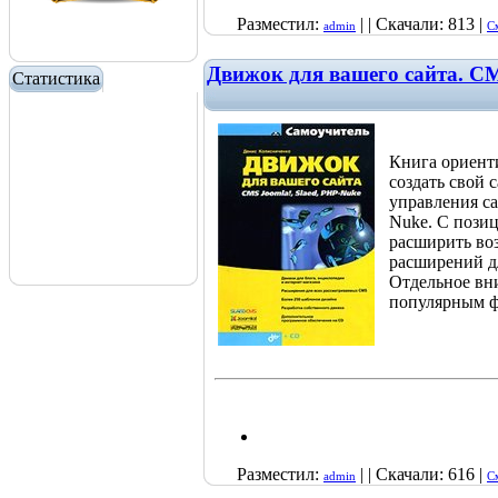
Разместил:
| | Скачали: 813 |
admin
С
Движок для вашего сайта. CM
Статистика
Книга ориент
создать свой 
управления са
Nuke. С позиц
расширить во
расширений д
Отдельное вни
популярным ф
Разместил:
| | Скачали: 616 |
admin
С