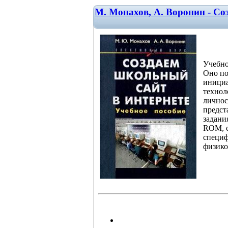
М. Монахов, А. Воронин - Со
Учебно
Оно по
инициа
технол
личнос
предст
задани
ROM, с
специф
физико