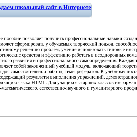
здаем школьный сайт в Интернете
е пособие позволяет получить профессиональные навыки создан
может сформировать у обучаемых творческий подход, способнос
тивному решению проблем, умение использовать типовые инст
огические средства и эффективно работать в неоднородных коман
тного развития и профессионального самоопределения. Каждая 
авляет собой законченный учебный модуль, включающий теорет
я для самостоятельной работы, темы рефератов. К учебному пос
одержащий результаты выполнения упражнений, демонстрацио
икацию языка HTML. Для учащихся старших классов информаци
-математического, естественно-научного и гуманитарного профи