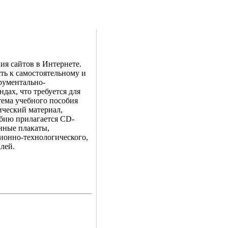
ия сайтов в Интернете.
ть к самостоятельному и
рументально-
дах, что требуется для
тема учебного пособия
ический материал,
обию прилагается CD-
нные плакаты,
онно-технологического,
лей.