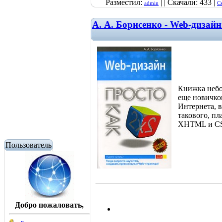
Разместил:
| | Скачали: 433 |
admin
С
А. А. Борисенко - Web-дизай
Книжка небо
еще новичко
Интернета, 
такового, пл
XHTML и CS
Пользователь
Добро пожаловать,