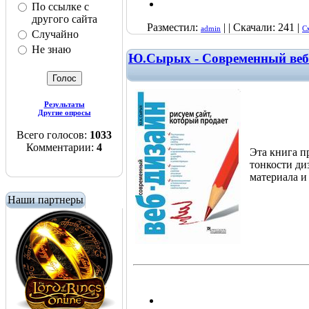
По ссылке с
другого сайта
Разместил:
| | Скачали: 241 |
admin
С
Случайно
Не знаю
Ю.Сырых - Современный веб-д
Результаты
Другие опросы
Всего голосов:
1033
Комментарии:
4
Эта книга п
тонкости диз
материала и
Наши партнеры