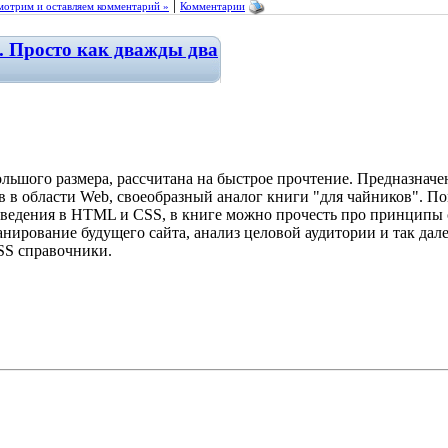
|
мотрим и оставляем комментарий »
Комментарии
н. Просто как дважды два
льшого размера, рассчитана на быстрое прочтение. Предназначен
в в области Web, своеобразный аналог книги "для чайников". П
введения в HTML и CSS, в книге можно прочесть про принципы с
анирование будущего сайта, анализ целовой аудитории и так дал
S справочники.