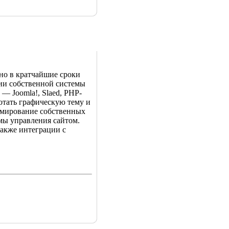
но в кратчайшие сроки
нии собственной системы
— Joomla!, Slaed, PHP-
ботать графическую тему и
ммирование собственных
мы управления сайтом.
также интеграции с