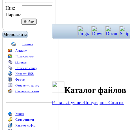
Ник:
Пароль:
Меню сайта
Главная
Аккаунт
Пользователи
Опросы
Поиск по сайту
Новости RSS
Форум
Отправить другу
Каталог файлов
Связаться с нами
Главная
Лучшие
Популярные
Список
Книги
Самоучители
Каталог софта