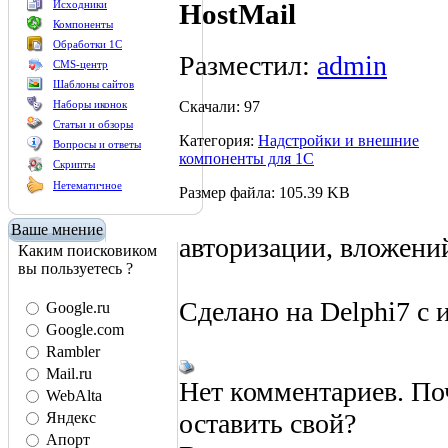
Исходники
HostMail
Компоненты
Обработки 1С
Разместил:
admin
CMS-центр
Шаблоны сайтов
Скачали: 97
Наборы иконок
Статьи и обзоры
Категория:
Надстройки и внешние
Вопросы и ответы
компоненты для 1С
Скрипты
Нетематичное
Размер файла: 105.39 KB
Ваше мнение
авторизации, вложен
Каким поисковиком
вы пользуетесь ?
Сделано на Delphi7 с 
Google.ru
Google.com
Rambler
Mail.ru
Нет комментариев. По
WebAlta
оставить свой?
Яндекс
Апорт