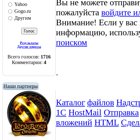
Вы не можете отправи
Yahoo
пожалуйста
войдите и
Gogo.ru
Другим
Внимание! Если у вас
информацию, использ
поиском
Результаты
Другие опросы
Всего голосов:
1716
Комментарии:
4
.
Наши партнеры
Каталог
файлов
Надст
1С
HostMail
Отправка
вложений
HTML
Сдел