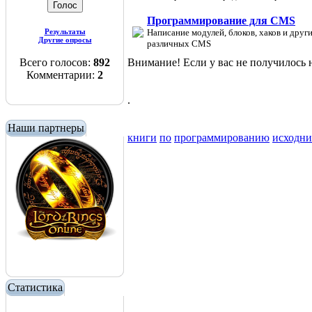
Программирование для CMS
Результаты
Написание модулей, блоков, хаков и друг
Другие опросы
различных CMS
Всего голосов:
892
Внимание! Если у вас не получилос
Комментарии:
2
.
Наши партнеры
книги
по
программированию
исходн
Статистика