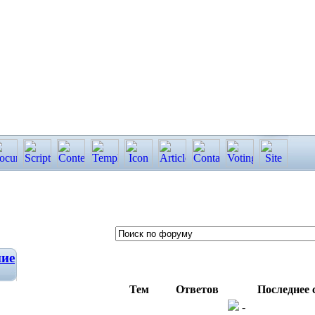
ние
Тем
Ответов
Последнее 
-