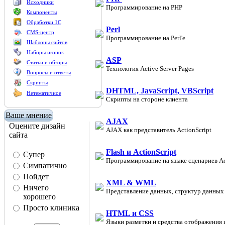
Исходники
Программирование на PHP
Компоненты
Обработки 1С
Perl
CMS-центр
Программирование на Perl'е
Шаблоны сайтов
Наборы иконок
ASP
Статьи и обзоры
Технология Active Server Pages
Вопросы и ответы
Скрипты
DHTML, JavaScript, VBScript
Нетематичное
Скрипты на стороне клиента
Ваше мнение
AJAX
Оцените дизайн
AJAX как представитель ActionScript
сайта
Flash и ActionScript
Супер
Программирование на языке сценариев Act
Симпатично
Пойдет
XML & WML
Ничего
Представление данных, структур данных
хорошего
Просто клиника
HTML и CSS
Языки разметки и средства отображения 