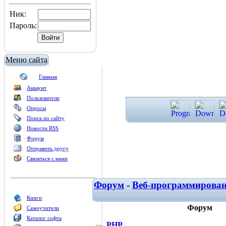
Ник:
Пароль:
Меню сайта
Главная
Аккаунт
Пользователи
Опросы
Поиск по сайту
Новости RSS
Форум
Отправить другу
Связаться с нами
Форум
-
Веб-программирова
Книги
Форум
Самоучители
Каталог софта
PHP