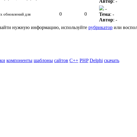
Автор
: -
-
0
0
Тема
: -
их обновлений для
Автор
: -
ь найти нужную информацию, используйте
рубрикатор
или воспол
ики
компоненты
шаблоны
сайтов
C++
PHP
Delphi
скачать