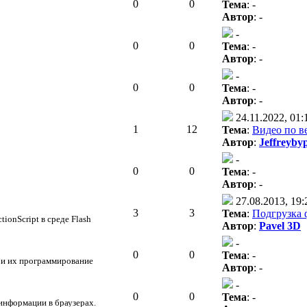
0
0
Тема
: -
Автор
: -
-
0
0
Тема
: -
Автор
: -
-
0
0
Тема
: -
Автор
: -
24.11.2022, 01:
1
12
Тема
:
Видео по в
Автор
:
Jeffreyby
-
0
0
Тема
: -
Автор
: -
27.08.2013, 19:
3
3
Тема
:
Подгрузка 
ionScript в среде Flash
Автор
:
Pavel 3D
-
0
0
Тема
: -
 и их программирование
Автор
: -
-
0
0
Тема
: -
информации в браузерах.