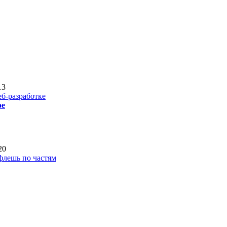
13
еб-разработке
pe
20
флешь по частям