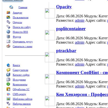
Opacity
Главная
Аккаунт
Дата: 06.08.2026
Модуль:
Кате
Пользователи
Разместил:
admin
Адрес сайта:
Опросы
Поиск по сайту
psplitcontainer
Новости RSS
Форум
Дата: 06.08.2026
Модуль:
Кате
Отправить другу
Разместил:
admin
Адрес сайта:
Связаться с нами
ptrackbar
Дата: 06.08.2026
Модуль:
Кате
Разместил:
admin
Адрес сайта:
Книги
Самоучители
Компонент CoolHint - си
Каталог софта
Исходники
Дата: 06.08.2026
Модуль:
Кате
Компоненты
Разместил:
admin
Адрес сайта:
Обработки 1С
Кен Хендерсон - Профес
CMS-центр
Шаблоны сайтов
Дата: 06.08.2026
Модуль:
Кате
Наборы иконок