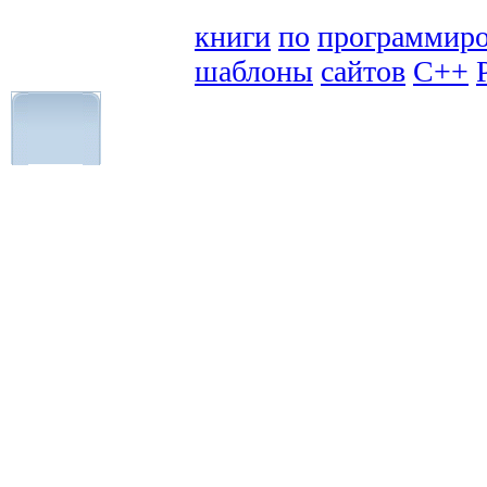
книги
по
программир
шаблоны
сайтов
C++