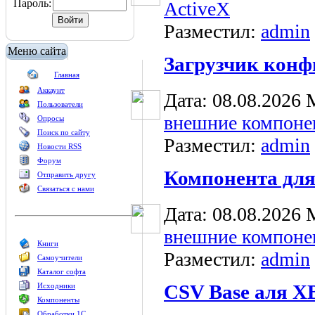
Пароль:
ActiveX
Разместил:
admin
Меню сайта
Загрузчик конф
Главная
Аккаунт
Дата: 08.08.2026
Пользователи
внешние компоне
Опросы
Поиск по сайту
Разместил:
admin
Новости RSS
Форум
Компонента для
Отправить другу
Связаться с нами
Дата: 08.08.2026
внешние компоне
Книги
Разместил:
admin
Самоучители
Каталог софта
CSV Base аля X
Исходники
Компоненты
Обработки 1С