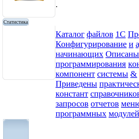
.
Статистика
Каталог
файлов
1С
Пр
Конфигурирование
и
начинающих
Описаны
программирования
ко
компонент
системы
&
Приведены
практичес
констант
справочнико
запросов
отчетов
мен
программных
модуле