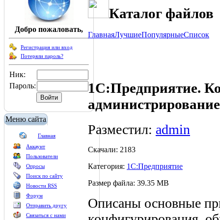
Каталог файлов
Добро пожаловать,
Главная
Лучшие
Популярные
Список
Регистрация или вход
Потеряли пароль?
Ник:
1С:Предприятие. К
Пароль:
администрирование
Меню сайта
Разместил:
admin
Главная
Аккаунт
Скачали: 2183
Пользователи
Категория:
1С:Предприятие
Опросы
Поиск по сайту
Размер файла: 39.35 MB
Новости RSS
Форум
Описаны основные пр
Отправить другу
конфигурирования, об
Связаться с нами