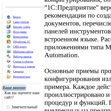
"1C:Предприятие" вер
рекомендации по созд
Книги
документов, перечисле
Самоучители
Каталог софта
панелей инструментов
Исходники
встроенном языке. Ра
Компоненты
Обработки 1С
приложениями типа Mi
CMS-центр
Шаблоны сайтов
Automation.
Наборы иконок
Статьи и обзоры
Вопросы и ответы
Основные приемы про
Скрипты
конфигурирования изл
Нетематичное
примера. Каждое дейст
Ваше мнение
проиллюстрировано и
Как вы оцените наш
сайт?
процедур и функций.
Замечательный
внедренных на предпр