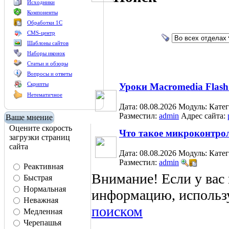
Исходники
Компоненты
Обработки 1С
CMS-центр
Шаблоны сайтов
Наборы иконок
Статьи и обзоры
Вопросы и ответы
Скрипты
Уроки Macromedia Flash
Нетематичное
Дата: 08.08.2026
Модуль:
Кате
Разместил:
admin
Адрес сайта:
Ваше мнение
Оцените скорость
Что такое микроконтрол
загрузки страниц
сайта
Дата: 08.08.2026
Модуль:
Кате
Разместил:
admin
Реактивная
Внимание! Если у вас
Быстрая
Нормальная
информацию, использ
Неважная
поиском
Медленная
Черепашья