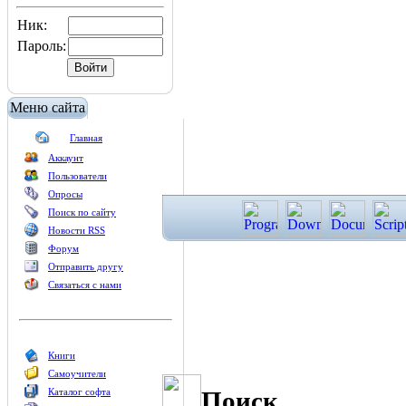
Ник:
Пароль:
Меню сайта
Главная
Аккаунт
Пользователи
Опросы
Поиск по сайту
Новости RSS
Форум
Отправить другу
Связаться с нами
Книги
Самоучители
Поиск
Каталог софта