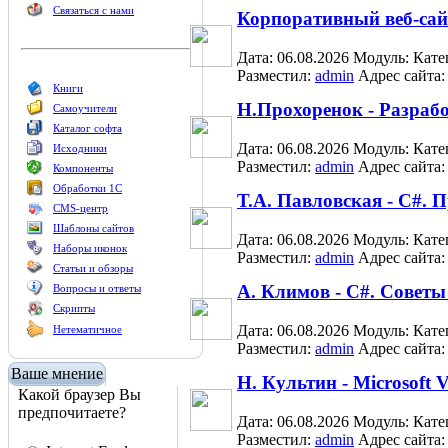
Связаться с нами
Корпоративный веб-сайт
Дата: 06.08.2026
Модуль:
Кате
Разместил:
admin
Адрес сайта
Книги
Н.Прохоренок - Разраб
Самоучители
Каталог софта
Дата: 06.08.2026
Модуль:
Кате
Исходники
Разместил:
admin
Адрес сайта
Компоненты
Обработки 1С
Т.А. Павловская - C#.
CMS-центр
Шаблоны сайтов
Дата: 06.08.2026
Модуль:
Кате
Наборы иконок
Разместил:
admin
Адрес сайта
Статьи и обзоры
А. Климов - C#. Совет
Вопросы и ответы
Скрипты
Дата: 06.08.2026
Модуль:
Кате
Нетематичное
Разместил:
admin
Адрес сайта
Ваше мнение
Н. Культин - Microsoft 
Какой браузер Вы
предпочитаете?
Дата: 06.08.2026
Модуль:
Кате
Разместил:
admin
Адрес сайта