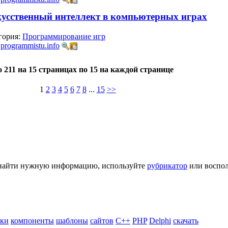
усственный интеллект в компьютерных играх
гория:
Программирование игр
:
programmistu.info
о 211 на 15 страницах по 15 на каждой странице
1
2
3
4
5
6
7
8
...
15
>>
ь найти нужную информацию, используйте
рубрикатор
или воспол
ики
компоненты
шаблоны
сайтов
C++
PHP
Delphi
скачать