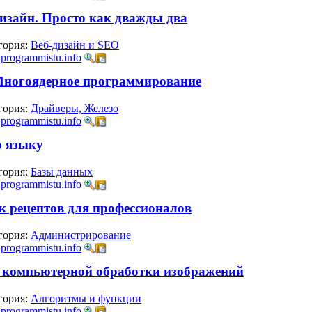
дизайн. Просто как дважды два
гория:
Веб-дизайн и SEO
:
programmistu.info
- Многоядерное программирование
гория:
Драйверы, Железо
:
programmistu.info
 языку
гория:
Базы данных
:
programmistu.info
ик рецептов для профессионалов
гория:
Администрирование
:
programmistu.info
ы компьютерной обработки изображений
гория:
Алгоритмы и функции
:
programmistu.info