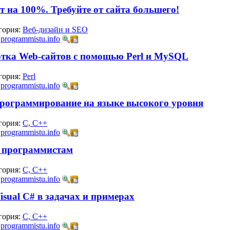
 на 100%. Требуйте от сайта большего!
гория:
Веб-дизайн и SEO
:
programmistu.info
отка Web-сайтов с помощью Perl и MySQL
гория:
Perl
:
programmistu.info
 Программирование на языке высокого уровня
гория:
C, C++
:
programmistu.info
ы программистам
гория:
C, C++
:
programmistu.info
Visual C# в задачах и примерах
гория:
C, C++
:
programmistu.info