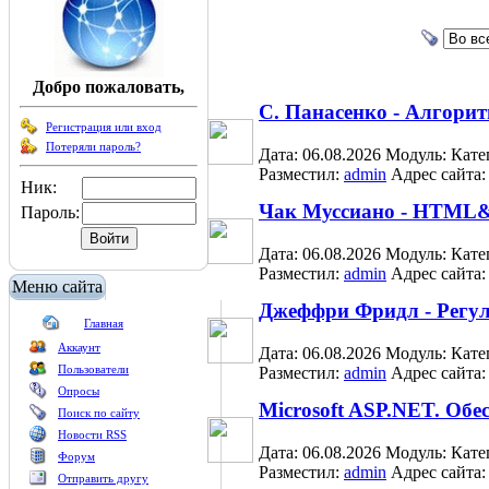
Добро пожаловать,
С. Панасенко - Алгор
Регистрация или вход
Потеряли пароль?
Дата: 06.08.2026
Модуль:
Кате
Разместил:
admin
Адрес сайта
Ник:
Чак Муссиано - HTML&
Пароль:
Дата: 06.08.2026
Модуль:
Кате
Разместил:
admin
Адрес сайта
Меню сайта
Джеффри Фридл - Регу
Главная
Аккаунт
Дата: 06.08.2026
Модуль:
Кате
Пользователи
Разместил:
admin
Адрес сайта
Опросы
Microsoft ASP.NET. Обе
Поиск по сайту
Новости RSS
Дата: 06.08.2026
Модуль:
Кате
Форум
Разместил:
admin
Адрес сайта
Отправить другу