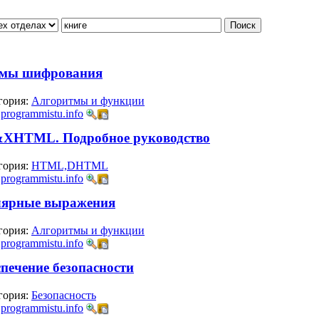
итмы шифрования
гория:
Алгоритмы и функции
:
programmistu.info
XHTML. Подробное руководство
гория:
HTML,DHTML
:
programmistu.info
лярные выражения
гория:
Алгоритмы и функции
:
programmistu.info
спечение безопасности
гория:
Безопасность
:
programmistu.info