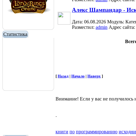
Алекс Шампандар - Иск
Дата: 06.08.2026
Модуль:
Кате
Разместил:
admin
Адрес сайта
Статистика
Всег
[
Назад
|
Начало
|
Наверх
]
Внимание! Если у вас не получилос
.
книги
по
программированию
исходн