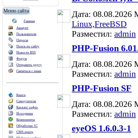
Меню сайта
Дата: 08.08.2026
Главная
Linux,FreeBSD
Аккаунт
Разместил:
admin
Пользователи
Опросы
PHP-Fusion 6.01
Поиск по сайту
Новости RSS
Форум
Дата: 08.08.2026
Отправить другу
Связаться с нами
Разместил:
admin
PHP-Fusion SF
Книги
Самоучители
Дата: 08.08.2026
Каталог софта
Разместил:
admin
Исходники
Компоненты
eyeOS 1.6.0.3-1
Обработки 1С
CMS-центр