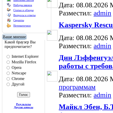
Шаблоны сайтов
Дата: 08.08.2026
Наборы иконок
Статьи и обзоры
Разместил:
admin
Вопросы и ответы
Скрипты
Kaspersky Rescue
Нетематичное
Дата: 08.08.2026
Ваше мнение
Какой браузер Вы
Разместил:
admin
предпочитаете?
Дин Лэффенгуэл
Internet Explorer
Mozilla Firefox
работы с требо
Opera
Netscape
Дата: 08.08.2026
Chrome
Другой
программам
Разместил:
admin
Результаты
Майкл Эбен, Б.
Другие опросы