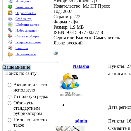
Автор: Зольников, Д.С.
Исходники
Издательство: М.: НТ Пресс
Компоненты
Год: 2007
Обработки 1С
Страниц: 272
CMS-центр
Формат: djvu
Шаблоны сайтов
Размер: 1.9 MB
Наборы иконок
ISBN: 978-5-477-00377-8
Статьи и обзоры
Серия или Выпуск: Самоучитель
Язык: русский
Вопросы и ответы
Скрипты
Нетематичное
Natasha
Пункты: 2
Ваше мнение
Поиск по сайту
а книга как
Активно и часто
использую
Использую редко
Обхожусь
Дата регис
стандартным
рубрикатором
Не знаю, что это
admin
Пункты: 1
такое
Скачайте и