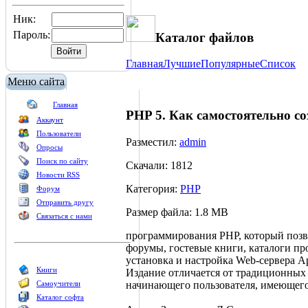
Ник:
Пароль:
Каталог файлов
Главная
Лучшие
Популярные
Список
Меню сайта
Главная
PHP 5. Как самостоятельно с
Аккаунт
Пользователи
Разместил:
admin
Опросы
Поиск по сайту
Скачали: 1812
Новости RSS
Категория:
PHP
Форум
Отправить другу
Размер файла: 1.8 MB
Связаться с нами
программирования РНР, который позв
форумы, гостевые книги, каталоги пр
установка и настройка Web-сервера A
Книги
Издание отличается от традиционных 
начинающего пользователя, имеющего
Самоучители
Каталог софта