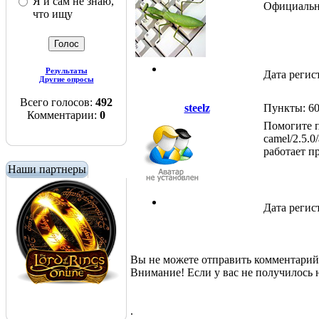
Я и сам не знаю,
Официальны
что ищу
Результаты
Дата регис
Другие опросы
Всего голосов:
492
steelz
Пункты: 6
Комментарии:
0
Помогите по
camel/2.5.0
работает пр
Наши партнеры
Дата регис
Вы не можете отправить комментари
Внимание! Если у вас не получилос
.