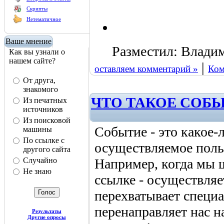
Скрипты
Нетематичное
Ваше мнение
Разместил: Владимир
Как вы узнали о
нашем сайте?
|
оставляем комментарий »
Ком
От друга,
знакомого
ЧТО ТАКОЕ СОБЫ
Из печатных
источников
Из поисковой
Событие - это какое-
машины
По ссылке с
осуществляемое поль
другого сайта
Случайно
Например, когда мы 
Не знаю
ссылке - осуществляе
перехватывает специ
перенаправляет нас 
Результаты
Другие опросы