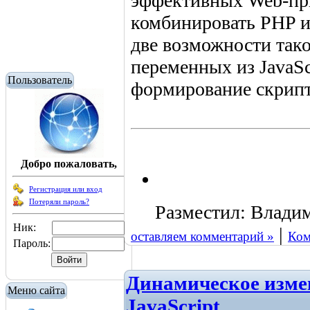
эффективных Web-пр
комбинировать PHP и 
две возможности тако
переменных из JavaSc
Пользователь
формирование скрипто
Добро пожаловать,
Регистрация или вход
Потеряли пароль?
Разместил: Владимир
Ник:
|
оставляем комментарий »
Ком
Пароль:
Динамическое изме
Меню сайта
JavaScript