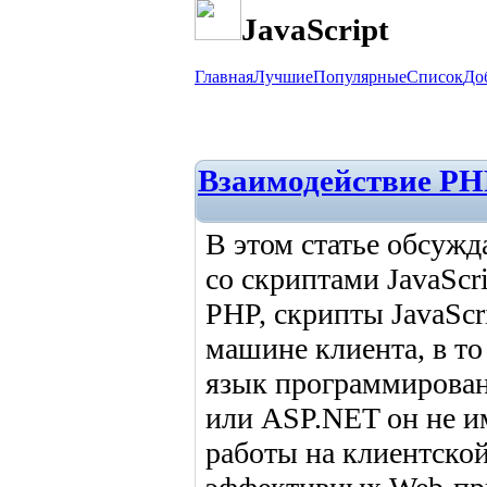
JavaScript
Главная
Лучшие
Популярные
Список
До
Взаимодействие PHP
В этом статье обсуж
со скриптами JavaScri
PHP, скрипты JavaScr
машине клиента, в т
язык программировани
или ASP.NET он не им
работы на клиентской