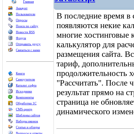
Главная
Аккаунт
В последние время в 
Пользователи
Опросы
появляются некие ка
Поиск по сайту
Новости RSS
многие хостинговые 
Форум
калькулятор для расч
Отправить другу
Связаться с нами
размещения сайта. Вс
тариф, дополнительны
продолжительность х
Книги
Самоучители
"Рассчитать". После 
Каталог софта
результат прямо на с
Исходники
Компоненты
страница не обновляе
Обработки 1С
динамического измен
CMS-центр
Шаблоны сайтов
Наборы иконок
Статьи и обзоры
Вопросы и ответы