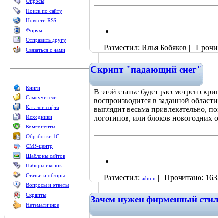
Опросы
Поиск по сайту
Новости RSS
Форум
Отправить другу
Разместил: Илья Бобяков | | Прочит
Связаться с нами
Скрипт "падающий снег"
Книги
В этой статье будет рассмотрен скр
Самоучители
воспроизводится в заданной облас
Каталог софта
выглядит весьма привлекательно, п
Исходники
логотипов, или блоков новогодних о
Компоненты
Обработки 1С
CMS-центр
Шаблоны сайтов
Наборы иконок
Статьи и обзоры
Разместил:
| | Прочитано: 163
admin
Вопросы и ответы
Скрипты
Зачем нужен фирменный сти
Нетематичное