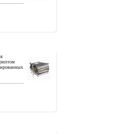
ия
криптом
имированных