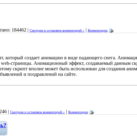
ано: 184462 |
|
Смотрим и оставляем комментарий »
Комментарии
ипт, который создает анимацию в виде падающего снега. Анимац
ти web-страницы. Анимационный эффект, создаваемый данным с
оэтому скрипт вполне может быть использован для создания ан
бъявлений и поздравлений на сайте.
246 |
|
Смотрим и оставляем комментарий »
Комментарии
ль?