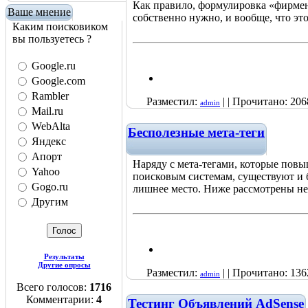
Как правило, формулировка «фирмен
Ваше мнение
собственно нужно, и вообще, что это
Каким поисковиком
вы пользуетесь ?
Google.ru
Google.com
Rambler
Разместил:
| | Прочитано: 206
admin
Mail.ru
WebAlta
Бесполезные мета-теги
Яндекс
Апорт
Наряду с мета-тегами, которые пов
Yahoo
поисковым системам, существуют и б
Gogo.ru
лишнее место. Ниже рассмотрены нек
Другим
Результаты
Другие опросы
Разместил:
| | Прочитано: 136
admin
Всего голосов:
1716
Комментарии:
4
Тестинг Объявлений AdSense