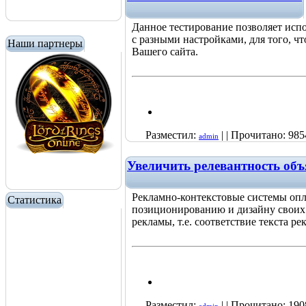
Данное тестирование позволяет исп
с разными настройками, для того, ч
Наши партнеры
Вашего сайта.
Разместил:
| | Прочитано: 985
admin
Увеличить релевантность объ
Рекламно-контекстовые системы оплат
Статистика
позиционированию и дизайну своих 
рекламы, т.е. соответствие текста 
Разместил:
| | Прочитано: 190