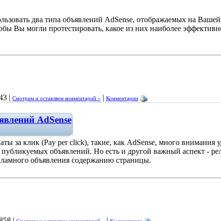
ользовать два типа объявлений AdSense, отображаемых на Вашей
тобы Вы могли протестировать, какое из них наиболее эффективн
43 |
|
Смотрим и оставляем комментарий »
Комментарии
явлений AdSense
ы за клик (Pay per click), такие, как AdSense, много внимания 
публикуемых объявлений. Но есть и другой важный аспект - ре
рекламного объявления содержанию страницы.
858 |
|