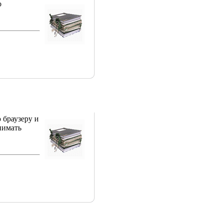
о
 браузеру и
нимать