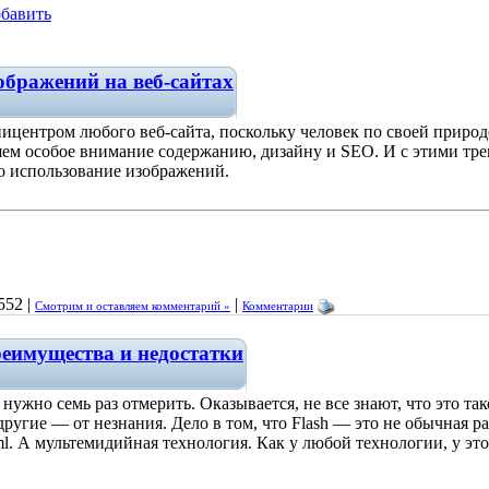
бавить
ображений на веб-сайтах
пицентром любого веб-сайта, поскольку человек по своей природ
ляем особое внимание содержанию, дизайну и SEO. И с этими тр
о использование изображений.
552 |
|
Смотрим и оставляем комментарий »
Комментарии
преимущества и недостатки
 нужно семь раз отмерить. Оказывается, не все знают, что это та
ругие — от незнания. Дело в том, что Flash — это не обычная р
 html. А мультемидийная технология. Как у любой технологии, у эт