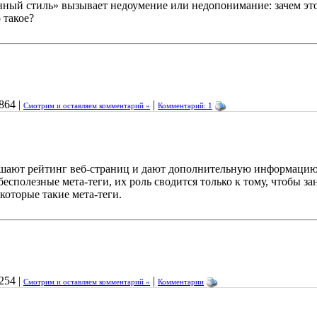
ный стиль» вызывает недоумение или недопонимание: зачем эт
 такое?
864 |
|
Смотрим и оставляем комментарий »
Комментарий: 1
ышают рейтинг веб-страниц и дают дополнительную информацию
есполезные мета-теги, их роль сводится только к тому, чтобы за
оторые такие мета-теги.
254 |
|
Смотрим и оставляем комментарий »
Комментарии