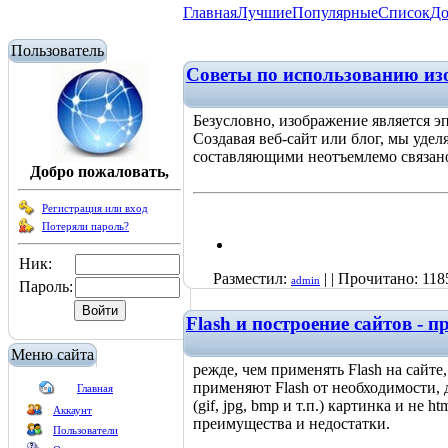
Главная
Лучшие
Популярные
Список
До
Пользователь
Советы по использованию из
Безусловно, изображение является э
Создавая веб-сайт или блог, мы уде
составляющими неотъемлемо связан
Добро пожаловать,
Регистрация или вход
Потеряли пароль?
Ник:
Разместил:
| | Прочитано: 118
admin
Пароль:
Flash и построение сайтов - 
Меню сайта
режде, чем применять Flash на сайте,
применяют Flash от необходимости, д
Главная
(gif, jpg, bmp и т.п.) картинка и не
Аккаунт
преимущества и недостатки.
Пользователи