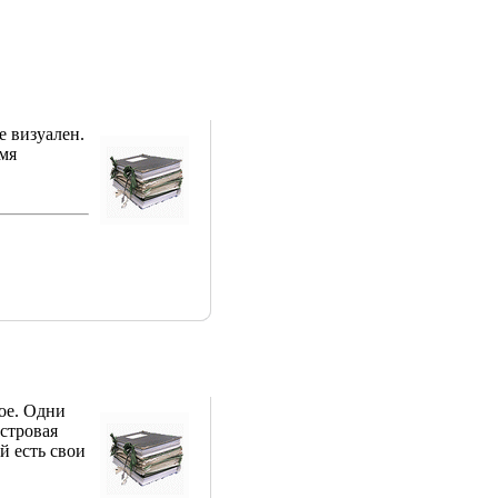
е визуален.
емя
кое. Одни
астровая
ой есть свои