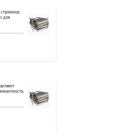
 странице,
о для
уделяют
левантность