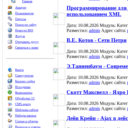
Главная
Программирование дл
Аккаунт
использованием XML
Пользователи
Опросы
Поиск по сайту
Дата: 10.08.2026
Модуль:
Кате
Разместил:
admin
Адрес сайта:
Новости RSS
Форум
В.Е. Котов - Сети Петри
Отправить другу
Связаться с нами
Дата: 10.08.2026
Модуль:
Кате
Разместил:
admin
Адрес сайта:
Э.Танненбаум - Соврем
Книги
Самоучители
Дата: 10.08.2026
Модуль:
Кате
Каталог софта
Разместил:
admin
Адрес сайта:
Исходники
Скотт Максвелл - Ядро 
Компоненты
Обработки 1С
Дата: 10.08.2026
Модуль:
Кате
CMS-центр
Разместил:
admin
Адрес сайта:
Шаблоны сайтов
Наборы иконок
Дейв Крейн - Ajax в дей
Статьи и обзоры
Вопросы и ответы