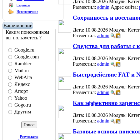
Дата: 10.08.2026
Модуль:
Кате
Скрипты
Разместил:
admin
Адрес сайта:
Нетематичное
Сохранность и восстан
Ваше мнение
Дата: 10.08.2026
Модуль:
Кате
Каким поисковиком
Разместил:
admin
вы пользуетесь ?
Средства для работы с
Google.ru
Google.com
Дата: 10.08.2026
Модуль:
Кате
Rambler
Разместил:
admin
Mail.ru
Быстродействие FAT и 
WebAlta
Яндекс
Дата: 10.08.2026
Модуль:
Кате
Апорт
Разместил:
admin
Yahoo
Как эффективно зарегис
Gogo.ru
Другим
Дата: 10.08.2026
Модуль:
Кате
Разместил:
admin
Базовые основы поиско
Результаты