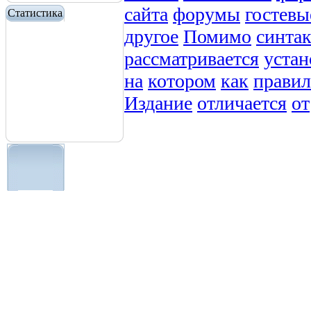
сайта
форумы
гостевы
Статистика
другое
Помимо
синтак
рассматривается
устан
на
котором
как
прави
Издание
отличается
от