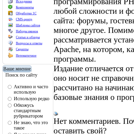
программирования РНР
Исходники
Компоненты
любой сложности и ф
Обработки 1С
сайта: форумы, гостев
CMS-центр
Шаблоны сайтов
многое другое. Помим
Наборы иконок
рассматривается устан
Статьи и обзоры
Вопросы и ответы
Apache, на котором, 
Скрипты
Нетематичное
программы.
Издание отличается о
Ваше мнение
Поиск по сайту
оно носит не справоч
рассчитано на начина
Активно и часто
использую
базовые знания о про
Использую редко
Обхожусь
стандартным
рубрикатором
Нет комментариев. По
Не знаю, что это
такое
оставить свой?