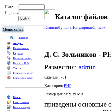
Ник:
Пароль:
Каталог файлов
Главная
Лучшие
Популярные
Список
Меню сайта
Главная
Аккаунт
Пользователи
Д. С. Зольников - P
Опросы
Поиск по сайту
Новости RSS
Разместил:
admin
Форум
Отправить другу
Скачали: 781
Связаться с нами
Категория:
PHP
Размер файла: 9.39 MB
Книги
приведены основные с
Самоучители
Каталог софта