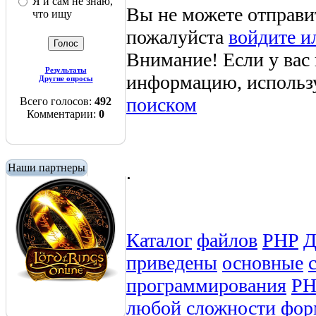
Я и сам не знаю,
Вы не можете отправи
что ищу
пожалуйста
войдите и
Внимание! Если у вас
Результаты
информацию, использ
Другие опросы
поиском
Всего голосов:
492
Комментарии:
0
.
Наши партнеры
Каталог
файлов
PHP
приведены
основные
программирования
РН
любой
сложности
фор