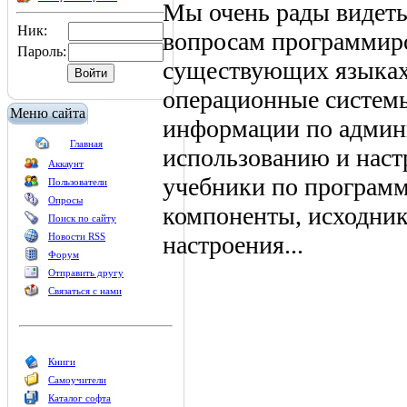
Мы очень рады видеть
Ник:
вопросам программиро
Пароль:
существующих языках
операционные системы
Меню сайта
информации по админи
Главная
использованию и наст
Аккаунт
учебники по программ
Пользователи
Опросы
компоненты, исходник
Поиск по сайту
Новости RSS
настроения...
Форум
Отправить другу
Связаться с нами
Книги
Самоучители
Каталог софта