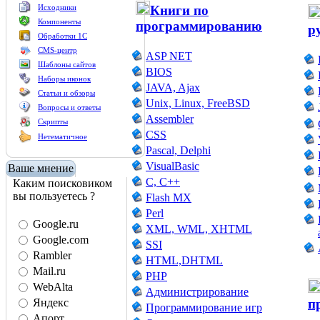
Исходники
Книги по
Компоненты
программированию
р
Обработки 1С
CMS-центр
ASP NET
Шаблоны сайтов
BIOS
Наборы иконок
JAVA, Ajax
Статьи и обзоры
Unix, Linux, FreeBSD
Вопросы и ответы
Assembler
Скрипты
CSS
Нетематичное
Pascal, Delphi
VisualBasic
Ваше мнение
C, C++
Каким поисковиком
вы пользуетесь ?
Flash MX
Perl
Google.ru
XML, WML, XHTML
Google.com
SSI
Rambler
HTML,DHTML
Mail.ru
PHP
WebAlta
Администрирование
Яндекс
п
Программирование игр
Апорт