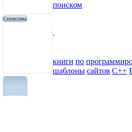
поиском
Статистика
.
книги
по
программир
шаблоны
сайтов
C++